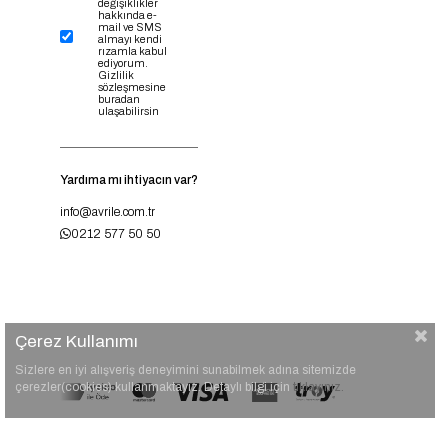
değişiklikler
hakkında e-
mail ve SMS
almayı kendi
rızamla kabul
ediyorum.
Gizlilik
sözleşmesine
buradan
ulaşabilirsin
Yardıma mı ihtiyacın var?
info@avrile.com.tr
0212 577 50 50
Çerez Kullanımı
Sizlere en iyi alışveriş deneyimini sunabilmek adına sitemizde
çerezler(cookies) kullanmaktayız. Detaylı bilgi için
tıklayınız.