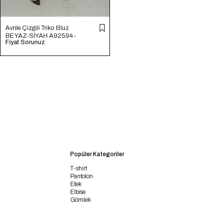
Avrile Çizgili Triko Bluz
BEYAZ-SİYAH A92594-
Fiyat Sorunuz
S
Popüler Kategoriler
T-shirt
Pantolon
Etek
Elbise
Gömlek