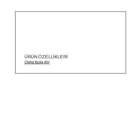
ÜRÜN ÖZELLIKLERI
Tek Cepli Salaş Triko Kazak A91908-S
Daha fazla gör