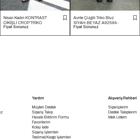
Nisan Kadın KONTRAST
Avrile Çizgili Triko Bluz
DİKİŞLİ CROP TRİKO
SİYAH-BEYAZ A92594-
Fiyat Sorunuz
Fiyat Sorunuz
HAM EKRU TT4231-Z
S
Yardım
Alışveriş Rehberi
Müşteri Destek
Siparişlerim
uz
Sipariş Takip
Destek Taleplerim
Havale Bildirim Formu
İstek Listem
Favorilerim
Kolay İade
Sipariş İşlemleri
Teslimat/Kargo İşlemleri