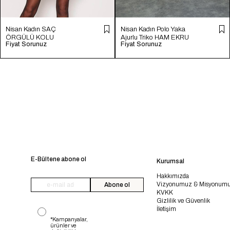
Nisan Kadın SAÇ
Nisan Kadın Polo Yaka
ÖRGÜLÜ KOLU
Ajurlu Triko HAM EKRU
Fiyat Sorunuz
Fiyat Sorunuz
YIRTMAÇLI TRİKO
TT4246-Z
KAZAK FUŞYA TT4204-
Z
E-Bültene abone ol
Kurumsal
Hakkımızda
Vizyonumuz & Misyonum
Abone ol
KVKK
Gizlilik ve Güvenlik
İletişim
*Kampanyalar,
ürünler ve