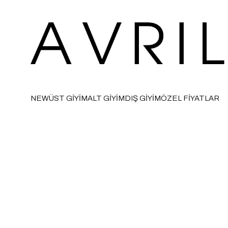
NEW
ÜST GİYİM
ALT GİYİM
DIŞ GİYİM
ÖZEL FİYATLAR