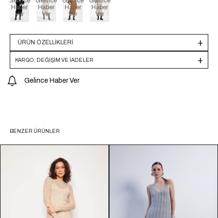
Gelince
Gelince
Gelince
Gelince
Haber
Haber
Haber
Haber
Ver
Ver
Ver
Ver
ÜRÜN ÖZELLIKLERI
KARGO, DEĞİŞİM VE İADELER
Gelince Haber Ver
BENZER ÜRÜNLER