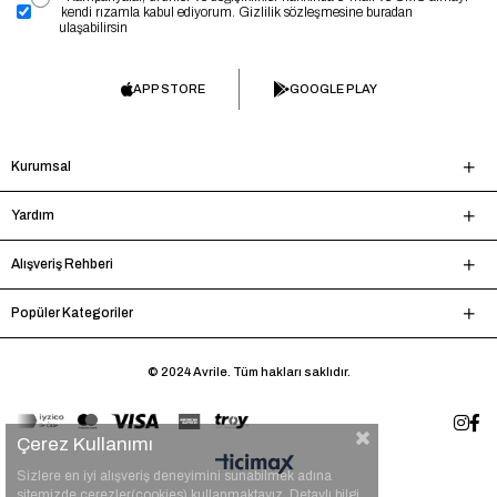
kendi rızamla kabul ediyorum. Gizlilik sözleşmesine buradan
ulaşabilirsin
APP STORE
GOOGLE PLAY
Kurumsal
Yardım
Alışveriş Rehberi
Popüler Kategoriler
© 2024 Avrile. Tüm hakları saklıdır.
Çerez Kullanımı
Sizlere en iyi alışveriş deneyimini sunabilmek adına
sitemizde çerezler(cookies) kullanmaktayız. Detaylı bilgi