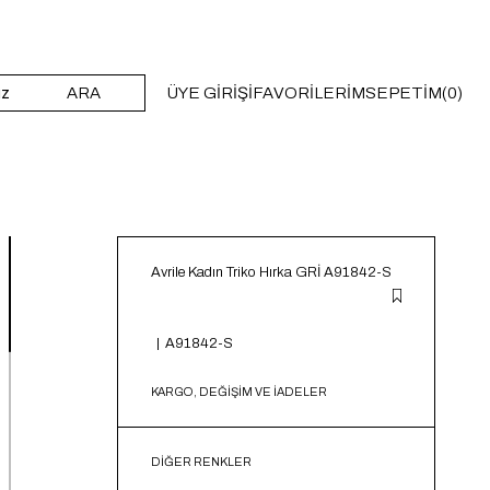
ARA
ÜYE GIRIŞI
FAVORILERIM
SEPETIM
0
Avrile Kadın Triko Hırka GRİ A91842-S
A91842-S
KARGO, DEĞİŞİM VE İADELER
DIĞER RENKLER