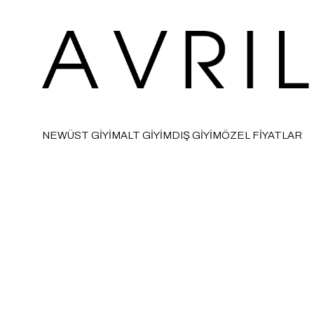
NEW
ÜST GİYİM
ALT GİYİM
DIŞ GİYİM
ÖZEL FİYATLAR