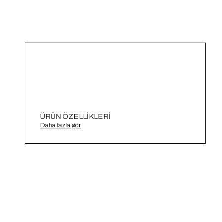
ÜRÜN ÖZELLIKLERI
Triko Hırka A91842-S
Daha fazla gör