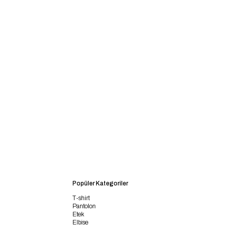
Popüler Kategoriler
T-shirt
Pantolon
Etek
Elbise