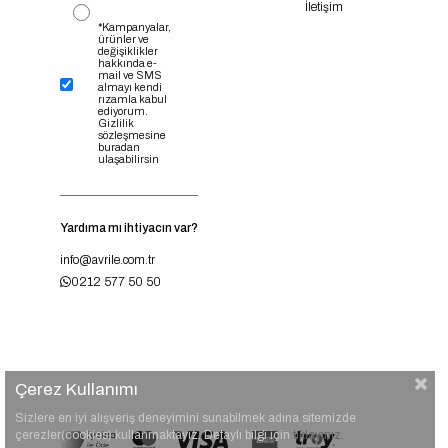
İletişim
*Kampanyalar,
ürünler ve
değişiklikler
hakkında e-
mail ve SMS
almayı kendi
rızamla kabul
ediyorum.
Gizlilik
sözleşmesine
buradan
ulaşabilirsin
Yardıma mı ihtiyacın var?
info@avrile.com.tr
0212 577 50 50
Çerez Kullanımı
Sizlere en iyi alışveriş deneyimini sunabilmek adına sitemizde
çerezler(cookies) kullanmaktayız. Detaylı bilgi için
tıklayınız.