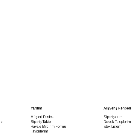
Yardım
Alışveriş Rehberi
Müşteri Destek
Siparişlerim
uz
Sipariş Takip
Destek Taleplerim
Havale Bildirim Formu
İstek Listem
Favorilerim