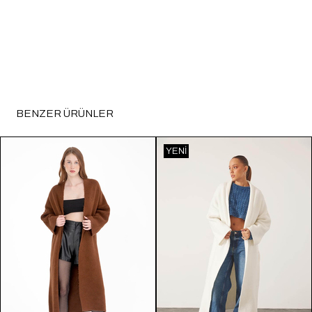
BENZER ÜRÜNLER
YENI
ÜRÜN