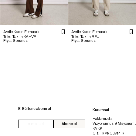
Avrile Kadın Femuarlı
Avrile Kadın Femuarlı
Triko Takım KAHVE
Triko Takım BEJ
Fiyat Sorunuz
Fiyat Sorunuz
A92492-S
A92492-S
E-Bültene abone ol
Kurumsal
Hakkımızda
Vizyonumuz & Misyonum
Abone ol
KVKK
Gizlilik ve Güvenlik