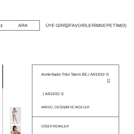
ARA
ÜYE GIRIŞI
FAVORILERIM
SEPETIM
0
Avrile Kadın Triko Takım BEJ A91932-S
A91932-S
KARGO, DEĞİŞİM VE İADELER
DIĞER RENKLER