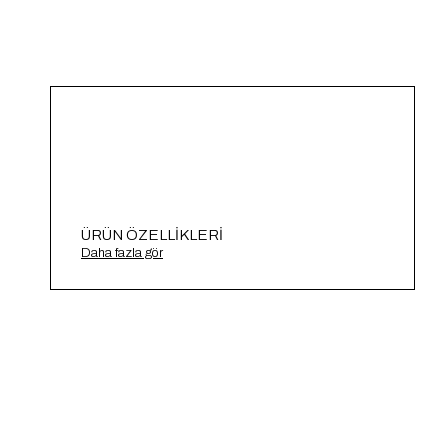
ÜRÜN ÖZELLIKLERI
Triko Takım A91932-S
Daha fazla gör