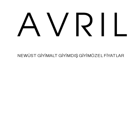
NEW
ÜST GİYİM
ALT GİYİM
DIŞ GİYİM
ÖZEL FİYATLAR