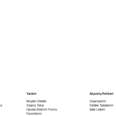
Yardım
Alışveriş Rehberi
Müşteri Destek
Siparişlerim
uz
Sipariş Takip
Destek Taleplerim
Havale Bildirim Formu
İstek Listem
Favorilerim