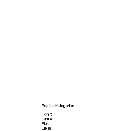
Popüler Kategoriler
T-shirt
Pantolon
Etek
Elbise