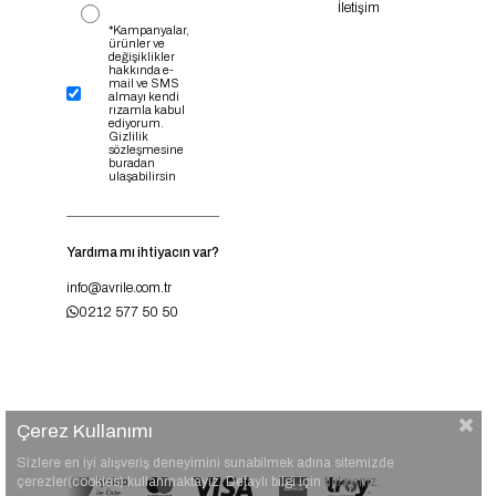
İletişim
*Kampanyalar,
ürünler ve
değişiklikler
hakkında e-
mail ve SMS
almayı kendi
rızamla kabul
ediyorum.
Gizlilik
sözleşmesine
buradan
ulaşabilirsin
Yardıma mı ihtiyacın var?
info@avrile.com.tr
0212 577 50 50
Çerez Kullanımı
Sizlere en iyi alışveriş deneyimini sunabilmek adına sitemizde
çerezler(cookies) kullanmaktayız. Detaylı bilgi için
tıklayınız.