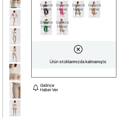
Gelince
Gelince
Gelince
Gelince
Haber
Haber
Haber
Haber
Ver
Ver
Ver
Ver
Gelince
Gelince
Haber
Haber
Ver
Ver
Ürün stoklarımızda kalmamıştır.
Gelince
Haber Ver