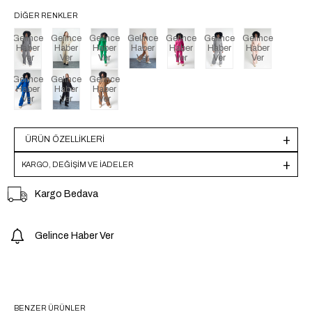
DIĞER RENKLER
Gelince
Gelince
Gelince
Gelince
Gelince
Gelince
Gelince
Haber
Haber
Haber
Haber
Haber
Haber
Haber
Ver
Ver
Ver
Ver
Ver
Ver
Ver
Gelince
Gelince
Gelince
Haber
Haber
Haber
Ver
Ver
Ver
ÜRÜN ÖZELLIKLERI
KARGO, DEĞİŞİM VE İADELER
Kargo Bedava
Gelince Haber Ver
BENZER ÜRÜNLER