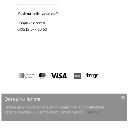
Yardıma mı ihtiyacın var?
info@avrile.com.tr
0212 577 50 50
Çerez Kullanımı
Sizlere en iyi alışveriş deneyimini sunabilmek adına sitemizde
çerezler(cookies) kullanmaktayız. Detaylı bilgi için
tıklayınız.