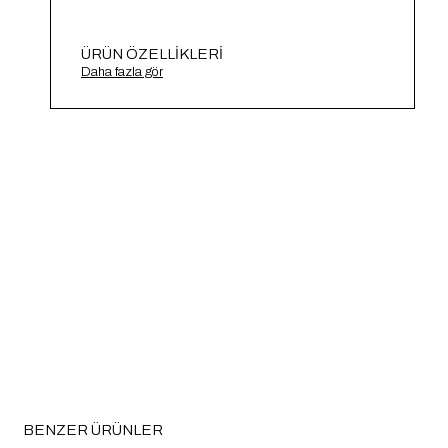
ÜRÜN ÖZELLIKLERI
Tulum AP21-1003
Daha fazla gör
BENZER ÜRÜNLER