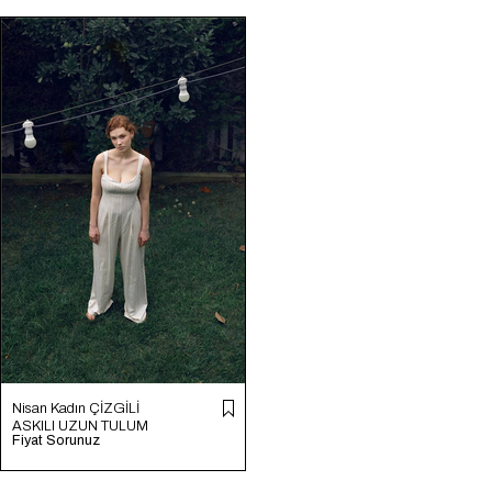
Nisan Kadın ÇİZGİLİ
ASKILI UZUN TULUM
Fiyat Sorunuz
NATUREL N24-1977