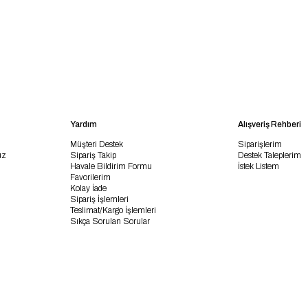
Yardım
Alışveriş Rehberi
Müşteri Destek
Siparişlerim
uz
Sipariş Takip
Destek Taleplerim
Havale Bildirim Formu
İstek Listem
Favorilerim
Kolay İade
Sipariş İşlemleri
Teslimat/Kargo İşlemleri
Sıkça Sorulan Sorular