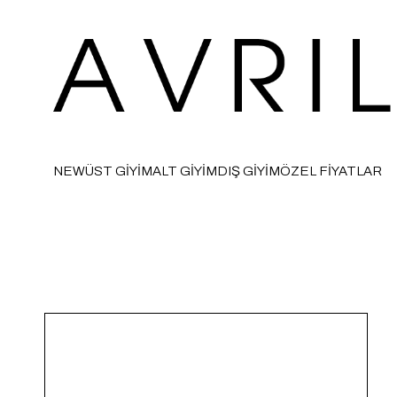
NEW
ÜST GİYİM
ALT GİYİM
DIŞ GİYİM
ÖZEL FİYATLAR