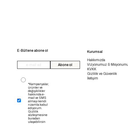
E-Bültene abone ol
Kurumsal
Hakkımızda
Vizyonumuz & Misyonum
Abone ol
KVKK
Gizlilik ve Güvenlik
İletişim
*Kampanyalar,
ürünler ve
değişiklikler
hakkında e-
mail ve SMS
almayı kendi
rızamla kabul
ediyorum.
Gizlilik
sözleşmesine
buradan
ulaşabilirsin