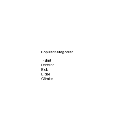
Popüler Kategoriler
T-shirt
Pantolon
Etek
Elbise
Gömlek