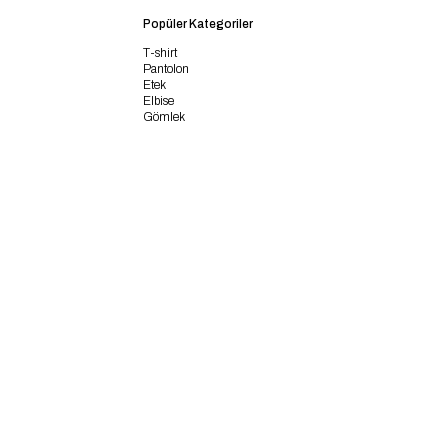
Popüler Kategoriler
T-shirt
Pantolon
Etek
Elbise
Gömlek