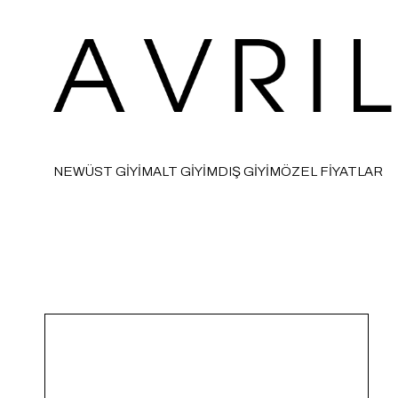
NEW
ÜST GİYİM
ALT GİYİM
DIŞ GİYİM
ÖZEL FİYATLAR