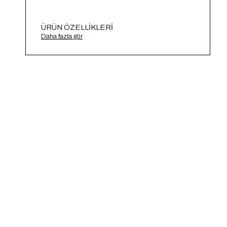
ÜRÜN ÖZELLIKLERI
Yanları Büzgülü Fitilli Triko Atlet A91706-S
Daha fazla gör