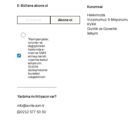
E-Bültene abone ol
Kurumsal
Hakkımızda
Vizyonumuz & Misyonum
Abone ol
KVKK
Gizlilik ve Güvenlik
İletişim
*Kampanyalar,
ürünler ve
değişiklikler
hakkında e-
mail ve SMS
almayı kendi
rızamla kabul
ediyorum.
Gizlilik
sözleşmesine
buradan
ulaşabilirsin
Yardıma mı ihtiyacın var?
info@avrile.com.tr
0212 577 50 50