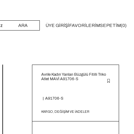
ARA
ÜYE GIRIŞI
FAVORILERIM
SEPETIM
0
Avrile Kadın Yanları Büzgülü Fitilli Triko
Atlet MAVİ A91706-S
A91706-S
KARGO, DEĞİŞİM VE İADELER