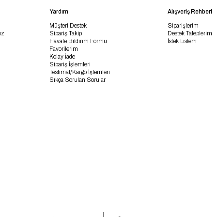
Yardım
Alışveriş Rehberi
Müşteri Destek
Siparişlerim
uz
Sipariş Takip
Destek Taleplerim
Havale Bildirim Formu
İstek Listem
Favorilerim
Kolay İade
Sipariş İşlemleri
Teslimat/Kargo İşlemleri
Sıkça Sorulan Sorular