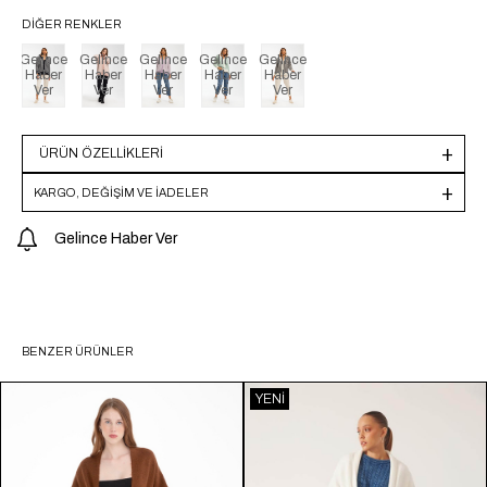
DIĞER RENKLER
Gelince
Gelince
Gelince
Gelince
Gelince
Haber
Haber
Haber
Haber
Haber
Ver
Ver
Ver
Ver
Ver
ÜRÜN ÖZELLIKLERI
KARGO, DEĞİŞİM VE İADELER
Gelince Haber Ver
BENZER ÜRÜNLER
YENI
ÜRÜN