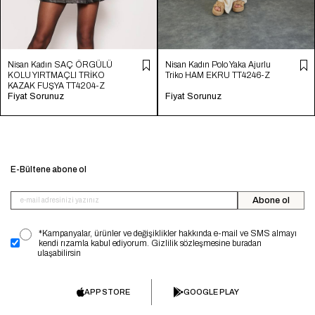
Nisan Kadın SAÇ ÖRGÜLÜ
Nisan Kadın Polo Yaka Ajurlu
KOLU YIRTMAÇLI TRİKO
Triko HAM EKRU TT4246-Z
KAZAK FUŞYA TT4204-Z
Fiyat Sorunuz
Fiyat Sorunuz
E-Bültene abone ol
Abone ol
*Kampanyalar, ürünler ve değişiklikler hakkında e-mail ve SMS almayı
kendi rızamla kabul ediyorum. Gizlilik sözleşmesine buradan
ulaşabilirsin
APP STORE
GOOGLE PLAY