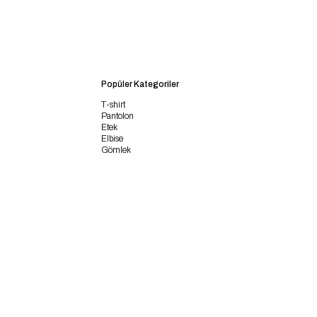
Popüler Kategoriler
T-shirt
Pantolon
Etek
Elbise
Gömlek