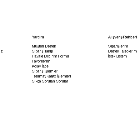
Yardım
Alışveriş Rehberi
Müşteri Destek
Siparişlerim
uz
Sipariş Takip
Destek Taleplerim
Havale Bildirim Formu
İstek Listem
Favorilerim
Kolay İade
Sipariş İşlemleri
Teslimat/Kargo İşlemleri
Sıkça Sorulan Sorular