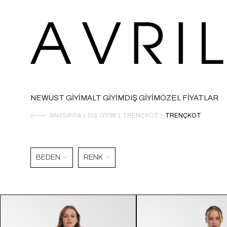
NEW
ÜST GİYİM
ALT GİYİM
DIŞ GİYİM
ÖZEL FİYATLAR
ANASAYFA
DIŞ GIYIM
TRENÇKOT
TRENÇKOT
BEDEN
RENK