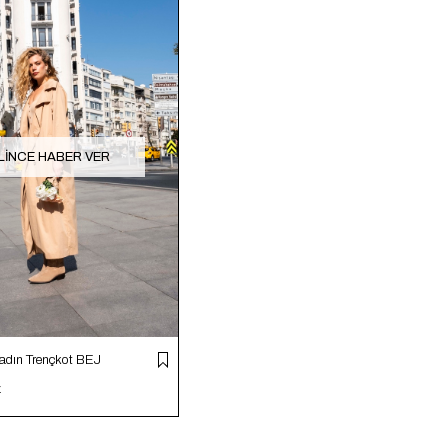
LINCE HABER VER
adın Trençkot BEJ
z