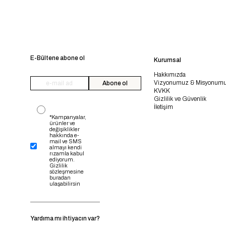
E-Bültene abone ol
Kurumsal
Hakkımızda
Vizyonumuz & Misyonum
Abone ol
KVKK
Gizlilik ve Güvenlik
İletişim
*Kampanyalar,
ürünler ve
değişiklikler
hakkında e-
mail ve SMS
almayı kendi
rızamla kabul
ediyorum.
Gizlilik
sözleşmesine
buradan
ulaşabilirsin
Yardıma mı ihtiyacın var?