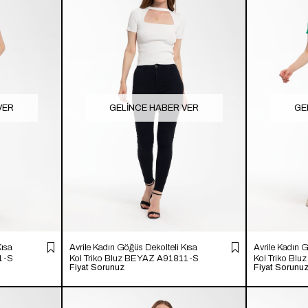
VER
GELINCE HABER VER
GE
Kısa
Avrile Kadın Göğüs Dekolteli Kısa
Avrile Kadın 
1-S
Kol Triko Bluz BEYAZ A91811-S
Kol Triko Bl
Fiyat Sorunuz
Fiyat Sorunu
A91811-S