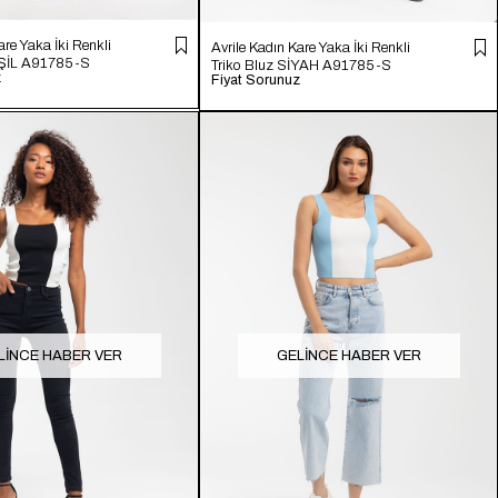
are Yaka İki Renkli
Avrile Kadın Kare Yaka İki Renkli
EŞİL A91785-S
Triko Bluz SİYAH A91785-S
z
Fiyat Sorunuz
LINCE HABER VER
GELINCE HABER VER