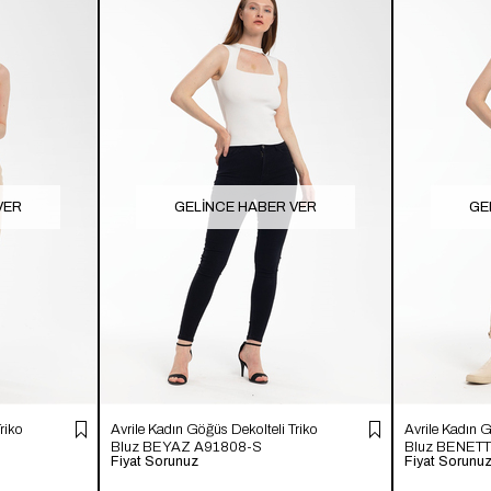
VER
GELINCE HABER VER
GE
riko
Avrile Kadın Göğüs Dekolteli Triko
Avrile Kadın G
Bluz BEYAZ A91808-S
Bluz BENET
Fiyat Sorunuz
Fiyat Sorunu