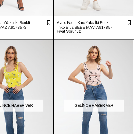
are Yaka İki Renkli
Avrile Kadın Kare Yaka İki Renkli
BEYAZ A91785-S
Triko Bluz BEBE MAVİ A91785-
z
Fiyat Sorunuz
S
LINCE HABER VER
GELINCE HABER VER