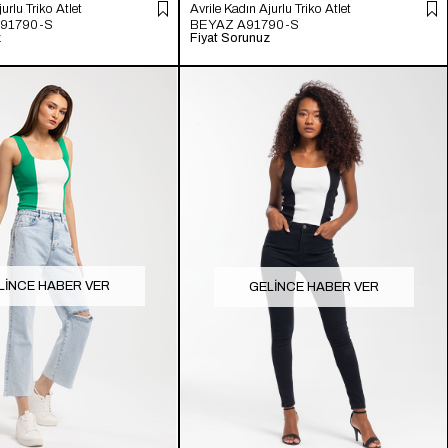
urlu Triko Atlet
Avrile Kadın Ajurlu Triko Atlet
91790-S
BEYAZ A91790-S
z
Fiyat Sorunuz
LINCE HABER VER
GELINCE HABER VER