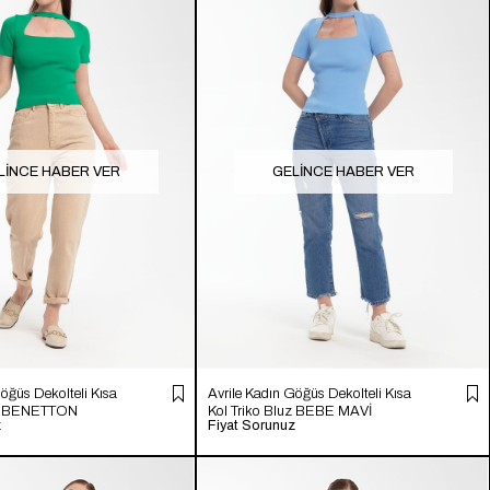
LINCE HABER VER
GELINCE HABER VER
Göğüs Dekolteli Kısa
Avrile Kadın Göğüs Dekolteli Kısa
uz BENETTON
Kol Triko Bluz BEBE MAVİ
z
Fiyat Sorunuz
A91811-S