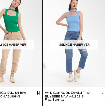
LINCE HABER VER
GELINCE HABER VER
öğüs Dekolteli Triko
Avrile Kadın Göğüs Dekolteli Triko
TON A91808-S
Bluz BEBE MAVİ A91808-S
z
Fiyat Sorunuz