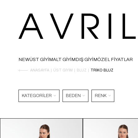
NEW
ÜST GİYİM
ALT GİYİM
DIŞ GİYİM
ÖZEL FİYATLAR
ANASAYFA
ÜST GIYIM
BLUZ
TRIKO BLUZ
KATEGORILER
BEDEN
RENK