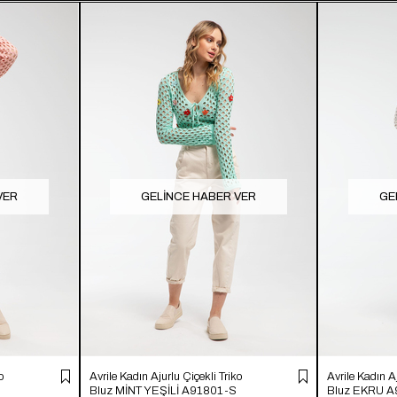
VER
GELINCE HABER VER
GE
o
Avrile Kadın Ajurlu Çiçekli Triko
Avrile Kadın A
Bluz MİNT YEŞİLİ A91801-S
Bluz EKRU 