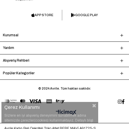
APP STORE
GOOGLE PLAY
Kurumsal
Yardım
Alışveriş Rehberi
Popüler Kategoriler
© 2024 Avrile. Tüm hakları saklıdır.
Çerez Kullanımı
Sizlere en iyi alışveriş deneyimini sunabilmek adına
sitemizde çerezler(cookies) kullanmaktayız. Detaylı bilgi
için
tıklayınız.
Avrile Kadın Beli Dekolteli Triko Atlet BEBE MAVİ A91725-S