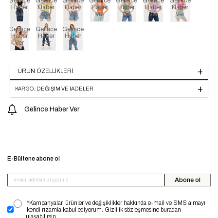
Gelince
Gelince
Gelince
Gelince
Gelince
Gelince
Gelince
Haber
Haber
Haber
Haber
Haber
Haber
Haber
Ver
Ver
Ver
Ver
Ver
Ver
Ver
Gelince
Gelince
Gelince
Haber
Haber
Haber
Ver
Ver
Ver
ÜRÜN ÖZELLIKLERI
KARGO, DEĞİŞİM VE İADELER
Gelince Haber Ver
E-Bültene abone ol
Abone ol
*Kampanyalar, ürünler ve değişiklikler hakkında e-mail ve SMS almayı
kendi rızamla kabul ediyorum. Gizlilik sözleşmesine buradan
ulaşabilirsin