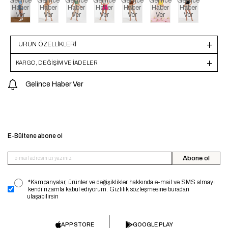
Gelince
Gelince
Gelince
Gelince
Gelince
Gelince
Gelince
Haber
Haber
Haber
Haber
Haber
Haber
Haber
Ver
Ver
Ver
Ver
Ver
Ver
Ver
ÜRÜN ÖZELLIKLERI
KARGO, DEĞİŞİM VE İADELER
Gelince Haber Ver
E-Bültene abone ol
Abone ol
*Kampanyalar, ürünler ve değişiklikler hakkında e-mail ve SMS almayı
kendi rızamla kabul ediyorum. Gizlilik sözleşmesine buradan
ulaşabilirsin
APP STORE
GOOGLE PLAY