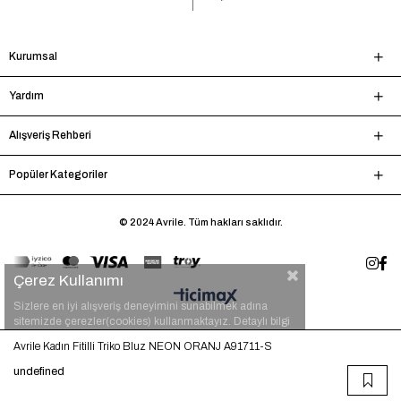
Kurumsal
Yardım
Alışveriş Rehberi
Popüler Kategoriler
© 2024 Avrile. Tüm hakları saklıdır.
Çerez Kullanımı
Sizlere en iyi alışveriş deneyimini sunabilmek adına
sitemizde çerezler(cookies) kullanmaktayız. Detaylı bilgi
için
tıklayınız.
Avrile Kadın Fitilli Triko Bluz NEON ORANJ A91711-S
undefined