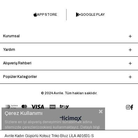
APP STORE
GOOGLE PLAY
Kurumsal
Yardım
Alışveriş Rehberi
Popüler Kategoriler
© 2024 Avrile. Tüm hakları saklıdır.
Çerez Kullanımı
Sizlere en iyi alışveriş deneyimini sunabilmek adına
sitemizde çerezler(cookies) kullanmaktayız. Detaylı bilgi
için
tıklayınız.
Avrile Kadın Güpürlü Kolsuz Triko Bluz LİLA A91631-S