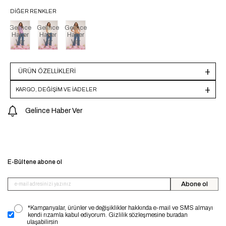
DIĞER RENKLER
Gelince
Gelince
Gelince
Haber
Haber
Haber
Ver
Ver
Ver
ÜRÜN ÖZELLIKLERI
KARGO, DEĞİŞİM VE İADELER
Gelince Haber Ver
E-Bültene abone ol
Abone ol
*Kampanyalar, ürünler ve değişiklikler hakkında e-mail ve SMS almayı
kendi rızamla kabul ediyorum. Gizlilik sözleşmesine buradan
ulaşabilirsin