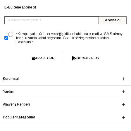
E-Bültene abone ol
Abone ol
*Kampanyalar, ürünler ve değişiklikler hakkında e-mail ve SMS almayı
kendi rızamla kabul ediyorum. Gizlilik sözleşmesine buradan
ulaşabilirsin
APP STORE
GOOGLE PLAY
Kurumsal
Yardım
Alışveriş Rehberi
Popüler Kategoriler