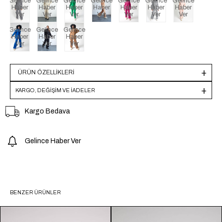
Gelince
Gelince
Gelince
Gelince
Gelince
Gelince
Gelince
Haber
Haber
Haber
Haber
Haber
Haber
Haber
Ver
Ver
Ver
Ver
Ver
Ver
Ver
Gelince
Gelince
Gelince
Haber
Haber
Haber
Ver
Ver
Ver
ÜRÜN ÖZELLIKLERI
KARGO, DEĞİŞİM VE İADELER
Kargo Bedava
Gelince Haber Ver
BENZER ÜRÜNLER